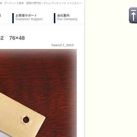
×48 アンティーク家具・照明の専門店｜デニム アンティーク ファニチャー
復
お客様サポート
会社案内
Customer Support
Our Company
 76×48
Care12-7_0310