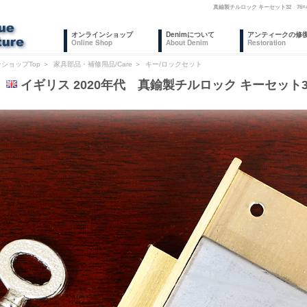
真鍮製チルロック キーセット32 76
オンラインショップ
Denimについて
アンティークの修
Online Shop
About Denim
Restoration
ショップTop
＞
家具部品・補修用品/Care
＞
キー/ロックセット
9
イギリス 2020年代 真鍮製チルロック キーセット32