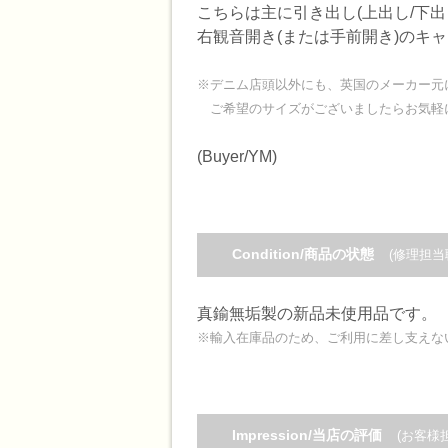
こちらは主に引き出し(上出し/下
右観音開き(または手前開き)のキ
※デニム店頭以外にも、英国のメーカー元
ご希望のサイズがございましたらお気軽
(Buyer/YM)
Condition/商品の状態
(修理担当
真鍮無垢製の新品未使用品です。
※輸入在庫品のため、ご利用に差し支えな
Impression/当店の評価
(お客様