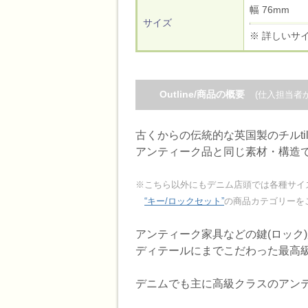
幅 76mm
サイズ
※ 詳しいサ
Outline/商品の概要
(仕入担当者
古くからの伝統的な英国製のチルti
アンティーク品と同じ素材・構造
※こちら以外にもデニム店頭では各種サイ
“キー/ロックセット”
の商品カテゴリーを
アンティーク家具などの鍵(ロック
ディテールにまでこだわった最高
デニムでも主に高級クラスのアン