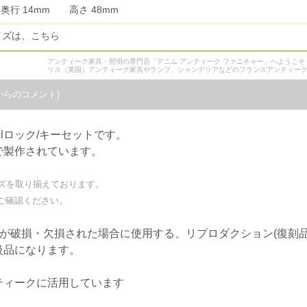
 奥行 14mm 高さ 48mm
イズは、
こちら
アンティーク家具・照明の専門店「デニム アンティーク ファニチャー」へようこ
リス（英国）アンティーク家具やランプ、シャンデリアなどのフランスアンティー
からのコメント)
llロック/キーセットです。
で製作されています。
ズを取り揃えております。
ご確認ください。
)が破損・欠損された場合に使用する、リプロダクション(復刻品
級品になります。
ティークに活用しています