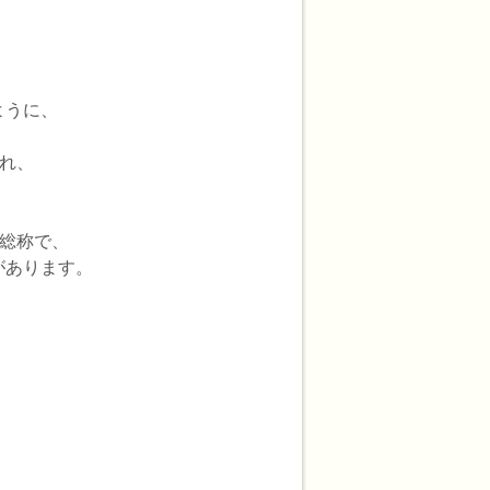
ように、
れ、
の総称で、
があります。
、