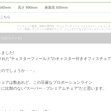
 640mm 高さ 890mm 座面高 500mm
こちら
アンティーク家具・照明の専門店「デニム アンティーク ファニチャー」へようこ
リス（英国）アンティーク家具やランプ、シャンデリアなどのフランスアンティー
からのコメント)
ました!
された“チェスターフィールド”のキャスター付きオフィスチェ
なのでしょうか・・。
チェアは数あれど、この荘厳なプロポーションライン、
に比類のない“スーパー・プレミアムチェア”だと思います。