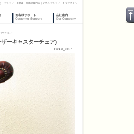
ア) アンティーク家具・照明の専門店｜デニム アンティーク ファニチャー
復
お客様サポート
会社案内
Customer Support
Our Company
ァ/チェア
レザーキャスターチェア)
Prc4-8_0107