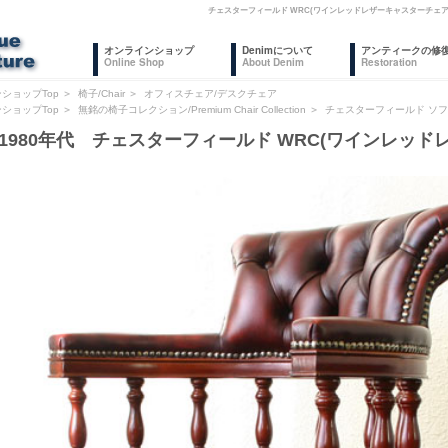
チェスターフィールド WRC(ワインレッドレザーキャスターチェ
オンラインショップ
Denimについて
アンティークの修
Online Shop
About Denim
Restoration
ショップTop
＞
椅子/Chair
＞
オフィスチェア/デスクチェア
ショップTop
＞
無銘の椅子コレクション/Premium Chair Collection
＞
チェスターフィールド ソフ
1980年代 チェスターフィールド WRC(ワインレッド