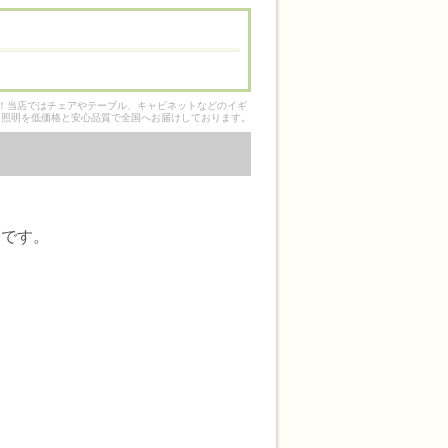
そ！当店ではチェアやテーブル、キャビネットなどのイギ
ク照明を低価格と安心品質で全国へお届けしております。
アです。