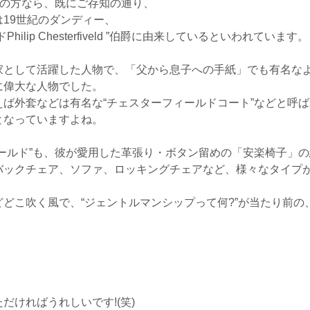
りの方なら、既にご存知の通り、
19世紀のダンディー、
lip Chesterfiveld ”伯爵に由来しているといわれています。
家として活躍した人物で、「父から息子への手紙」でも有名な
に偉大な人物でした。
ば外套などは有名な“チェスターフィールドコート”などと呼ば
となっていますよね。
ールド”も、彼が愛用した革張り・ボタン留めの「安楽椅子」
バックチェア、ソファ、ロッキングチェアなど、様々なタイプ
どこ吹く風で、“ジェントルマンシップって何?”が当たり前の
だければうれしいです!(笑)