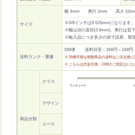
幅 4mm 奥行 2mm 高さ 1
※3/8インチは9.525mmになります。
サイズ
※幅は頭の直径(3.8mm)、奥行は首下
※輸入品につき多少の採寸誤差、製
DM便 送料目安：168円～168円
送料ランク・重量
※ 同梱可能な複数商品の送料はご注文後
※ こちらは代金引換・日時のご指定はい
クラス
アンティーク
デザイン
商品分類
ユース