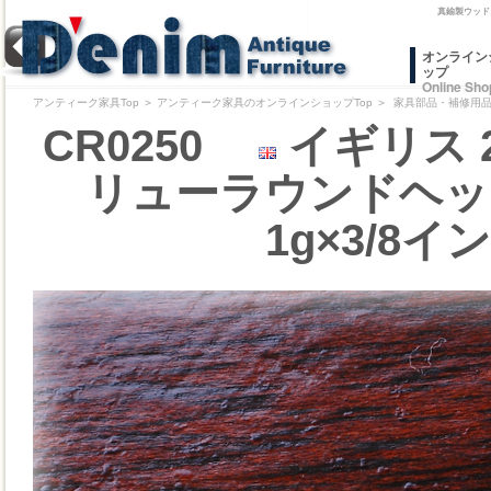
真鍮製ウッド
オンライン
ップ
Online Sho
アンティーク家具Top
＞
アンティーク家具のオンラインショップTop
＞
家具部品・補修用品/
CR0250
イギリス 
リューラウンドヘッ
1g×3/8イ