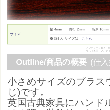
幅 4mm 奥行 2mm 高さ 10
サイズ
※ 詳しいサイズは、
こちら
アンティーク家具・照
リス（英国）アンテ
Outline/商品の概要
(仕
小さめサイズのブラス
じ)です。
英国古典家具にハンド