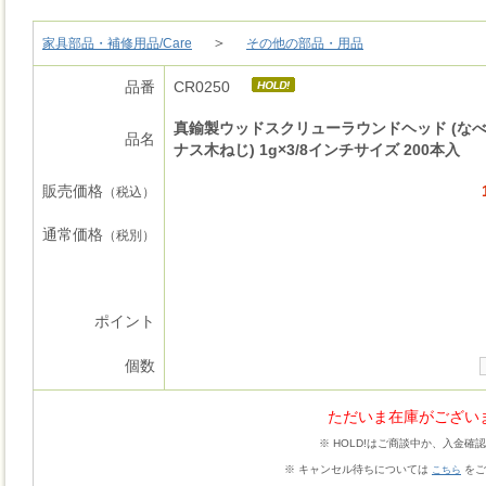
＞
家具部品・補修用品/Care
その他の部品・用品
品番
CR0250
真鍮製ウッドスクリューラウンドヘッド (な
品名
ナス木ねじ) 1g×3/8インチサイズ 200本入
販売価格
（税込）
通常価格
（税別）
ポイント
個数
ただいま在庫がござい
※ HOLD!はご商談中か、入金確
※ キャンセル待ちについては
をご
こちら