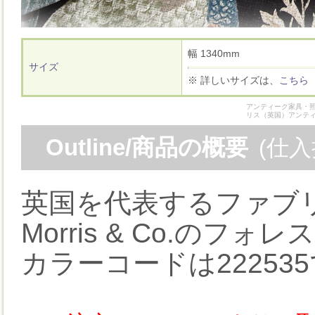
幅 1340mm
サイズ
※ 詳しいサイズは、
こちら
アンティーク家具・照
リス（英国）アンテ
Outline/商品の概要
(仕
英国を代表するファブ
Morris & Co.のフォレ
カラーコードは22253