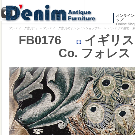
オンライン
ップ
Online Sho
アンティーク家具Top
＞
アンティーク家具のオンラインショップTop
＞
インテリア生地・素材/
FB0176
イギリス 2
Co. フォレスト