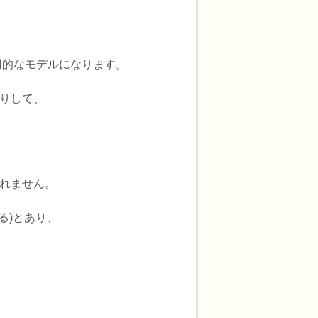
用的なモデルになります。
たりして、
しれません。
証する)とあり、