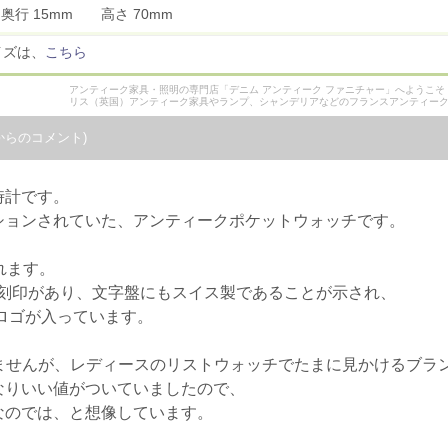
 奥行 15mm 高さ 70mm
イズは、
こちら
アンティーク家具・照明の専門店「デニム アンティーク ファニチャー」へようこ
リス（英国）アンティーク家具やランプ、シャンデリアなどのフランスアンティー
からのコメント)
時計です。
ションされていた、アンティークポケットウォッチです。
れます。
Eの刻印があり、文字盤にもスイス製であることが示され、
のロゴが入っています。
りませんが、レディースのリストウォッチでたまに見かけるブラ
なりいい値がついていましたので、
なのでは、と想像しています。