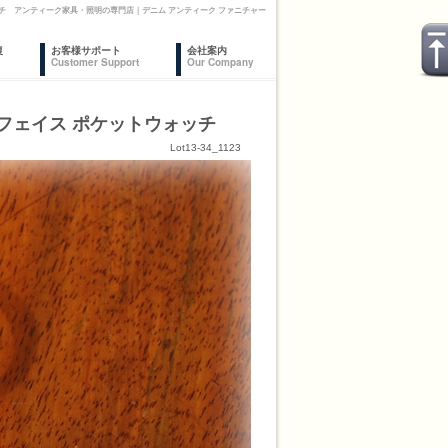
ォッチ アンティーク家具・照明の専門店｜デニム アンティーク ファニチャー
復
お客様サポート
会社案内
Customer Support
Our Company
ンフェイス ポケットウォッチ
Lot13-34_1123