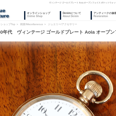
ヴィンテージ ゴールドプレート Aoia オープンフェイス ポケットウ
オンラインショップ
Denimについて
アンティークの修
Online Shop
About Denim
Restoration
ショップTop
＞
雑貨/Miscellaneous
＞
ジュエリー/アクセサリー
50年代 ヴィンテージ ゴールドプレート Aoia オープ