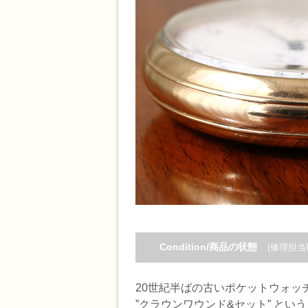
Condition/商品の状態
(修理担当
20世紀半ばの古いポケットウォッチ
”クラウンワウンド&セット” と