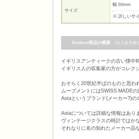
幅 50mm
サイズ
※ 詳しいサ
Outline/商品の概要
(仕入担当者
イギリスアンティークの古い懐中
イギリス人の収集家の方がコレク
おそらく20世紀半ばのものと思わ
ムーブメントにはSWISS MAD
Aoiaというブランド(メーカー?)
Aoiaについては詳細な情報はあ
ヴィンテージクラスの時計ではか
それなりに名の知れたメーカー品