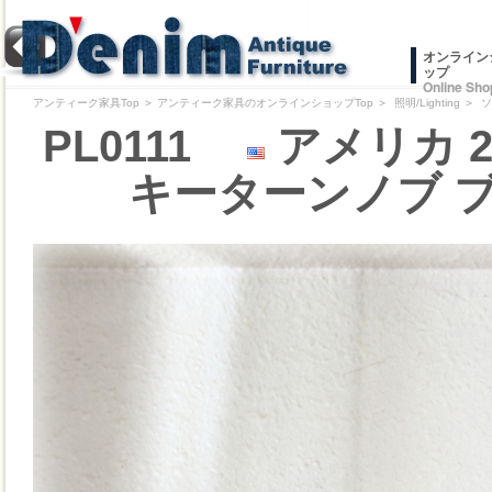
オンライン
ップ
Online Sho
アンティーク家具Top
＞
アンティーク家具のオンラインショップTop
＞
照明/Lighting
＞
ソ
PL0111
アメリカ 2
キーターンノブ 