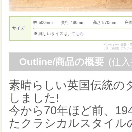
幅 500mm 奥行 480mm 高さ 870mm 座
サイズ
※ 詳しいサイズは、
こちら
アンティーク家具・照
リス（英国）アンテ
Outline/商品の概要
(仕
素晴らしい英国伝統の
しました!
今から70年ほど前、1
たクラシカルスタイル