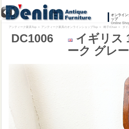
オンライン
ップ
Online Sho
アンティーク家具Top
＞
アンティーク家具のオンラインショップTop
＞
椅子/Chair
＞
ダイ
DC1006
イギリス 
ーク グレ