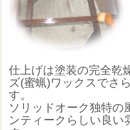
仕上げは塗装の完全乾
ズ(蜜蝋)ワックスでさ
す。
ソリッドオーク独特の
ンティークらしい良い