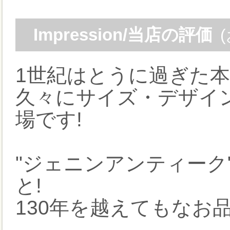
Impression/当店の評価
1世紀はとうに過ぎた
久々にサイズ・デザイ
場です!
"ジェニンアンティーク
と!
130年を越えてもなお