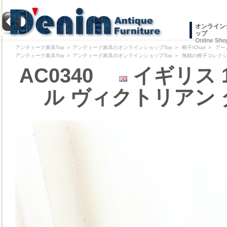
オンライン
ップ
Online Sho
アンティーク家具Top
＞
アンティーク家具のオンラインショップTop
＞
椅子/Chair
＞
アー
アンティーク家具Top
＞
アンティーク家具のオンラインショップTop
＞
無銘の椅子コレクション/Pr
AC0340
イギリス 
ル ヴィクトリアン