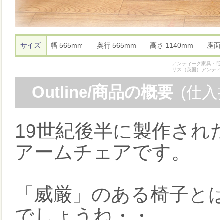
サイズ
幅 565mm 奥行 565mm 高さ 1140mm 座
アンティーク家具・照
リス（英国）アンテ
Outline/商品の概要
(仕
19世紀後半に製作さ
アームチェアです。
「威厳」のある椅子と
でしょうね・・。