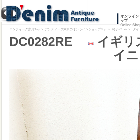
オンライン
ップ
Online Sho
アンティーク家具Top
＞
アンティーク家具のオンラインショップTop
＞
椅子/Chair
＞
ダイ
DC0282RE
イギリス
イニ