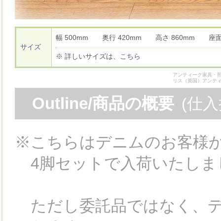
幅 500mm 奥行 420mm 高さ 860mm 座
サイズ
※ 詳しいサイズは、
こちら
アンティーク家具・照
リス（英国）アンテ
Outline/商品の概要
(仕
※こちらはデニムのお客様
4脚セットで入荷いたしま
ただし委託品ではなく、デ