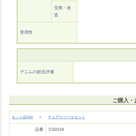
交換・改
造
実用性
デニムの総合評価
ご購入・
＞
セット品/Set
チェア/スツールセット
品番
CS0334