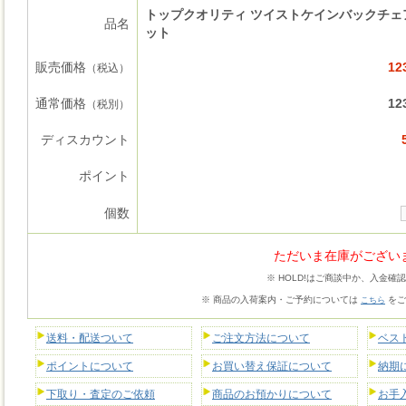
トップクオリティ ツイストケインバックチェ
品名
ット
販売価格
12
（税込）
通常価格
12
（税別）
ディスカウント
ポイント
個数
ただいま在庫がござい
※ HOLD!はご商談中か、入金確
※ 商品の入荷案内・ご予約については
をご
こちら
送料・配送ついて
ご注文方法について
ベス
ポイントについて
お買い替え保証について
納期
下取り・査定のご依頼
商品のお預かりについて
お手