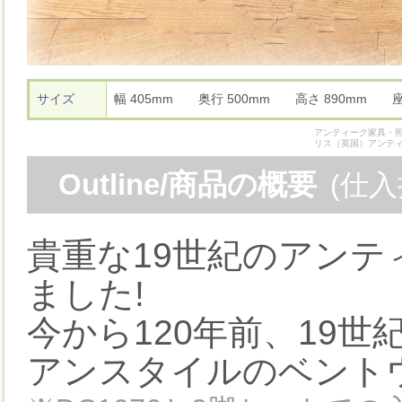
サイズ
幅 405mm 奥行 500mm 高さ 890mm
アンティーク家具・照
リス（英国）アンテ
Outline/商品の概要
(仕
貴重な19世紀のアン
ました!
今から120年前、19
アンスタイルのベント