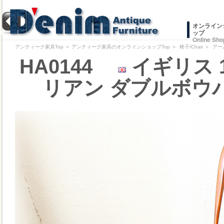
オンライン
ップ
Online Sho
アンティーク家具Top
＞
アンティーク家具のオンラインショップTop
＞
椅子/Chair
＞
アー
HA0144
イギリス 
リアン ダブルボウ