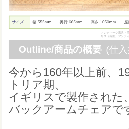
サイズ
幅 555mm 奥行 665mm 高さ 1050mm 
アンティーク家具・照
リス（英国）アンテ
Outline/商品の概要
(仕
今から160年以上前、
トリア期、
イギリスで製作された
バックアームチェアで