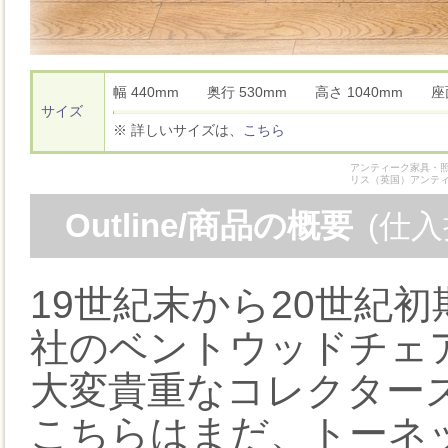
幅 440mm 奥行 530mm 高さ 1040mm 
サイズ
※ 詳しいサイズは、
こちら
アンティーク家具・照
リス（英国）アンテ
Outline/商品の概要
(仕
19世紀末から20世紀
社のベントウッドチェ
大変貴重なコレクター
こちらはまだ、トーネ