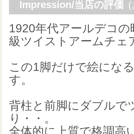
Impression/当店の評価
1920年代アールデコ
級ツイストアームチェ
この1脚だけで絵にな
す。
背柱と前脚にダブルで
り・・。
全体的に上質で格調高