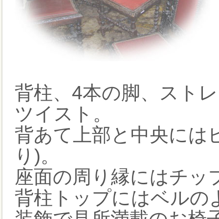
背柱、4本の脚、ストレ
ツイスト。
背あて上部と中央には
り)。
座面の周り縁にはチッ
背柱トップにはベルのよ
装飾で見所満載のお椅