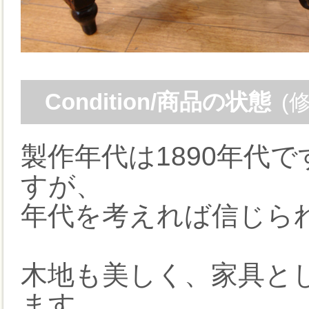
Condition/商品の状態
(
製作年代は1890年代
すが、
年代を考えれば信じら
木地も美しく、家具と
ます。