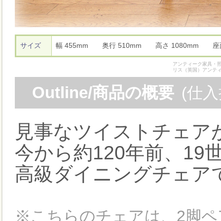
サイズ
幅 455mm 奥行 510mm 高さ 1080mm 
アンティーク家具・照
リス（英国）アンテ
Outline/商品の概要
(仕
見事なツイストチェア
今から約120年前、1
高級ダイニングチェア
※こちらのチェアは、2脚ペ