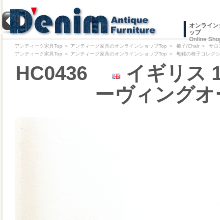
オンライン
ップ
Online Sho
アンティーク家具Top
＞
アンティーク家具のオンラインショップTop
＞
椅子/Chair
＞
サロ
アンティーク家具Top
＞
アンティーク家具のオンラインショップTop
＞
無銘の椅子コレクション/Pr
HC0436
イギリス 
ーヴィングオ