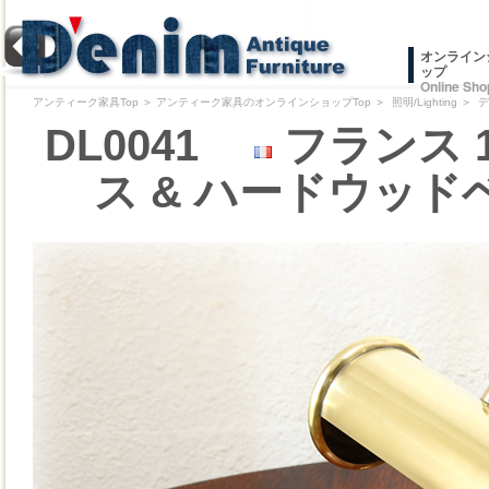
オンライン
ップ
Online Sho
アンティーク家具Top
＞
アンティーク家具のオンラインショップTop
＞
照明/Lighting
＞
デ
DL0041
フランス 
ス & ハードウッ