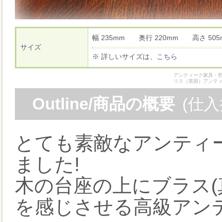
幅 235mm 奥行 220mm 高さ 5
サイズ
※ 詳しいサイズは、
こちら
アンティーク家具・照
リス（英国）アンテ
Outline/商品の概要
(仕
とても素敵なアンティ
ました!
木の台座の上にブラス(
を感じさせる高級アン