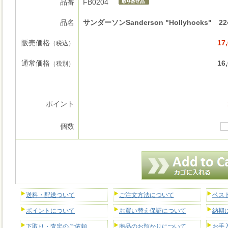
品番
FB0204
品名
サンダーソンSanderson "Hollyhocks" 22
販売価格
17
（税込）
通常価格
16
（税別）
ポイント
個数
送料・配送ついて
ご注文方法について
ベス
ポイントについて
お買い替え保証について
納期
下取り・査定のご依頼
商品のお預かりについて
お手