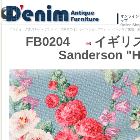
オンライン
ップ
Online Sho
アンティーク家具Top
＞
アンティーク家具のオンラインショップTop
＞
インテリア生地・素材/
FB0204
イギリス
Sanderson "