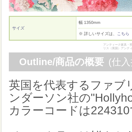
幅 1350mm
サイズ
※ 詳しいサイズは、
こちら
アンティーク家具・照
リス（英国）アンテ
Outline/商品の概要
(仕
英国を代表するファブ
ンダーソン社の"Hollyh
カラーコードは22431