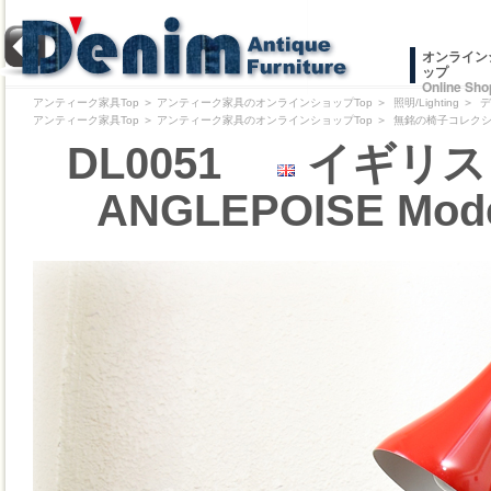
オンライン
ップ
Online Sho
アンティーク家具Top
＞
アンティーク家具のオンラインショップTop
＞
照明/Lighting
＞
デ
アンティーク家具Top
＞
アンティーク家具のオンラインショップTop
＞
無銘の椅子コレクション/Pr
DL0051
イギリス 
ANGLEPOISE M