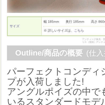
幅 185mm 奥行 185mm 高さ 8
サイズ
※ 詳しいサイズは、
こちら
アンティーク家具・照
リス（英国）アンテ
Outline/商品の概要
(仕
パーフェクトコンディ
プが入荷しました!
アングルポイズの中で
いるスタンダードモデル、