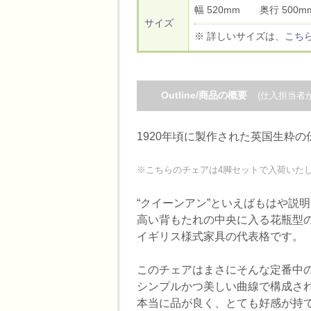
幅 520mm 奥行 50
サイズ
※ 詳しいサイズは、
こち
Outline/商品の概要
(仕入担当者
1920年頃に製作された英国生粋の
※こちらのチェアは4脚セットで入荷いた
“クイーンアン”といえばもはや説
高い背もたれの中央に入る花瓶型の
イギリス様式家具の代表格です。
このチェアはまさにそんな定番中
シンプルかつ美しい曲線で構成さ
本当に品が良く、とても好感が持