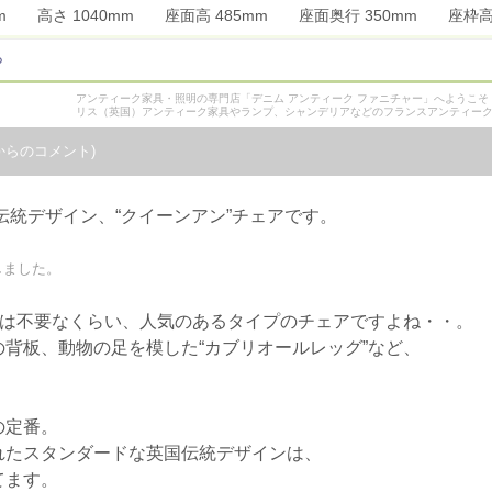
0mm 高さ 1040mm 座面高 485mm 座面奥行 350mm 座枠
ら
アンティーク家具・照明の専門店「デニム アンティーク ファニチャー」へようこ
リス（英国）アンティーク家具やランプ、シャンデリアなどのフランスアンティー
からのコメント)
伝統デザイン、“クイーンアン”チェアです。
しました。
明は不要なくらい、人気のあるタイプのチェアですよね・・。
背板、動物の足を模した“カブリオールレッグ”など、
の定番。
れたスタンダードな英国伝統デザインは、
てます。