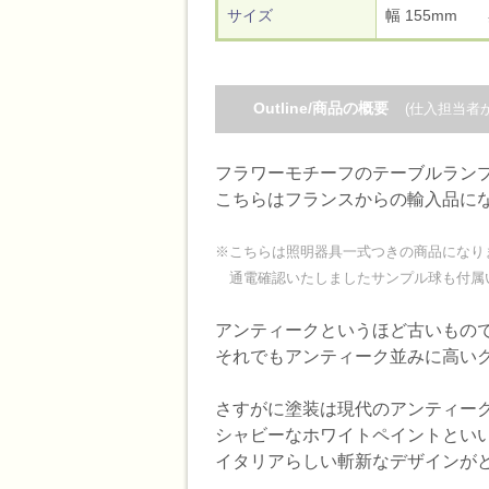
サイズ
幅 155mm
Outline/商品の概要
(仕入担当者
フラワーモチーフのテーブルラン
こちらはフランスからの輸入品にな
※こちらは照明器具一式つきの商品になり
通電確認いたしましたサンプル球も付属
アンティークというほど古いもの
それでもアンティーク並みに高い
さすがに塗装は現代のアンティー
シャビーなホワイトペイントとい
イタリアらしい斬新なデザインが