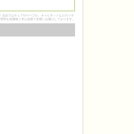
そ！当店ではチェアやテーブル、キャビネットなどのイギ
ク照明を低価格と安心品質で全国へお届けしております。
。