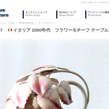
フラワーモチーフ テーブルラン
オンラインショップ
Denimについて
アンティークの修
Online Shop
About Denim
Restoration
ショップTop
＞
照明/Lighting
＞
テーブルライト
127
イタリア 2000年代 フラワーモチーフ テーブ