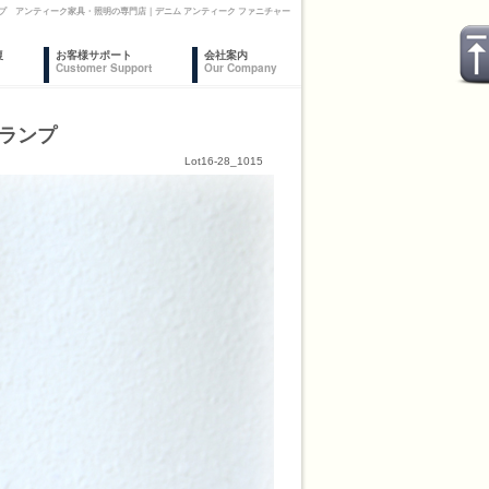
プ アンティーク家具・照明の専門店｜デニム アンティーク ファニチャー
復
お客様サポート
会社案内
Customer Support
Our Company
ルランプ
Lot16-28_1015