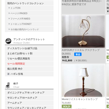
今週末(8/8)分の新着商品は 8/8(土)～
A
現代のベントウッドコレクション
8/9(日)に更新予定です
T
複
トン/TON
￥
ページド/PAGED
ファーメグ/FAMEG
トーネット/THONET
その他の現代のベントウッド
アンティークのアウトレット
Antique Outlet
ディスカウント/お値下げ品
ASFOURクリスタル デスクランプ
M
まとめてお得/セット割
DL0001
T
複数有
リセール/委託再販売
￥41,800
（￥38,000）
￥
セール/期間限定
個人売買 仲介
ハギレ生地
椅子
Chair
ダイニングチェア/キッチンチェア
サロンチェア/ホールチェア
Morrisツイストキャンドルランプ
M
TL0183
T
アームチェア
ラウンジチェア／ロッキングチェア