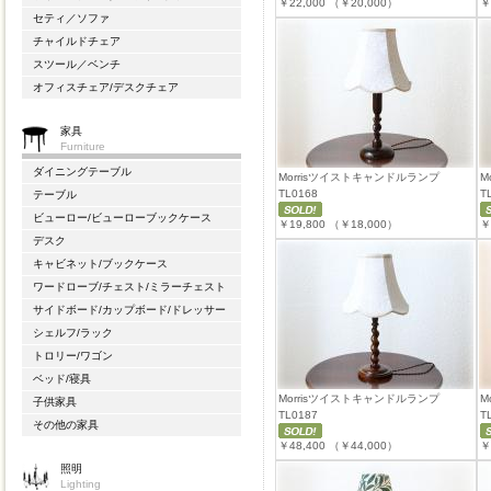
￥22,000
（￥20,000）
￥
セティ／ソファ
チャイルドチェア
スツール／ベンチ
オフィスチェア/デスクチェア
家具
Furniture
ダイニングテーブル
Morrisツイストキャンドルランプ
M
TL0168
T
テーブル
ビューロー/ビューローブックケース
￥19,800
（￥18,000）
￥
デスク
キャビネット/ブックケース
ワードローブ/チェスト/ミラーチェスト
サイドボード/カップボード/ドレッサー
シェルフ/ラック
トロリー/ワゴン
ベッド/寝具
Morrisツイストキャンドルランプ
M
子供家具
TL0187
T
その他の家具
￥48,400
（￥44,000）
￥
照明
Lighting