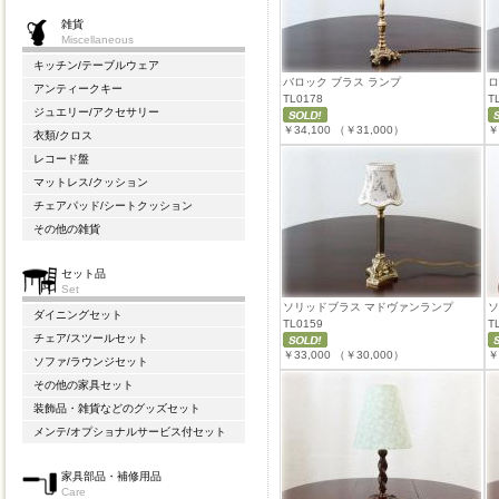
雑貨
Miscellaneous
キッチン/テーブルウェア
バロック ブラス ランプ
ロ
アンティークキー
TL0178
T
ジュエリー/アクセサリー
￥34,100
（￥31,000）
￥
衣類/クロス
レコード盤
マットレス/クッション
チェアパッド/シートクッション
その他の雑貨
セット品
Set
ソリッドブラス マドヴァンランプ
ソ
ダイニングセット
TL0159
T
チェア/スツールセット
￥33,000
（￥30,000）
￥
ソファ/ラウンジセット
その他の家具セット
装飾品・雑貨などのグッズセット
メンテ/オプショナルサービス付セット
家具部品・補修用品
Care