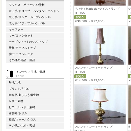
ワックス・ポリッシュ/塗料
リバティMaddsie×ツイストランプ
ツ
取っ手/ドロップ・ペンダントハンドル
TL0155
T
取っ手/リング・ループハンドル
￥30,580
（￥27,800）
￥
取っ手/ノブ・プルハンドル
キャスター
キー/ロックセット
テーブルマット/デスクトップ
天板/テーブルトップ
脚/テーブルレッグ
その他の部品・用品
フレンチアンティークランプ
ブ
インテリア生地・素材
TL0153
T
Fabric
￥14,300
（￥13,000）
￥
無地生地
プリント柄生地
織り柄/刺しゅう柄生地
レザー素材
ビニールレザー素材
縁飾り/トリム
壁紙/ウォールクロス
その他の生地・素材
フレンチアンティークランプ
キ