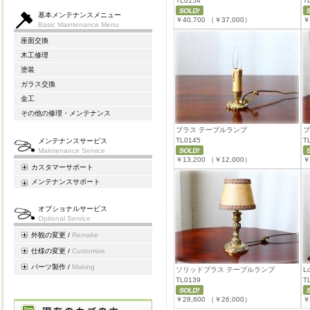
TL0154
T
基本メンテナンスメニュー
￥40,700
（￥37,000）
￥
Basic Maintenance Menu
座面交換
木工修理
塗装
ガラス交換
金工
その他の修理・メンテナンス
ブラス テーブルランプ
ブ
TL0145
T
メンテナンスサービス
Maintenance Service
￥13,200
（￥12,000）
￥
カスタマーサポート
メンテナンスサポート
オプショナルサービス
Optional Service
外観の変更 /
Remake
仕様の変更 /
Customize
パーツ製作 /
Making
ソリッドブラス テーブルランプ
L
TL0139
T
￥28,600
（￥26,000）
￥