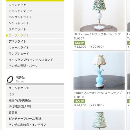
シャンデリア
ミニシャンデリア
ペンダントライト
ソケットライト
フロアライト
Old Fentonミルクホブネイルランプ
F
テーブルライト
TL0157
T
デスクライト
￥22,000
（￥20,000）
￥
ウォールライト
ランプシェード
オイルランプ/キャンドルスタンド
その他の照明・パーツ
装飾品
Decor
ステンドグラス
Fentonブルーオパール/ローズランプ
F
ミラー
TL0158
T
絵画/写真/美術品
￥24,200
（￥22,000）
￥
掛け時計/置き時計
蓄音器
ピクチャーフレーム/額縁
その他の装飾品・インテリア