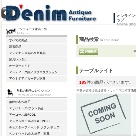
オンライン
ップ
Online Sho
アンティーク家具一覧
All Items
商品検索
Search Items
すべての商品
新着商品
メンテナンス前の在庫商品
家具レンタル
オーダーメイド
テーブルライト
アンティーク調／リプロダクション
アウトドア／ガーデン家具
193
件の商品がございます。
※表示価格は税込価格（カッコ内は本体価
無銘の椅子コレクション
Premium Chair Collection
無銘の名作椅子
デザイナーズ/ブランド品
アーコール/ERCOL
アングルポイズ/ANGLEPOISE
チェスターフィールド ソファ/チェア
ベントウッド/曲木椅子・家具