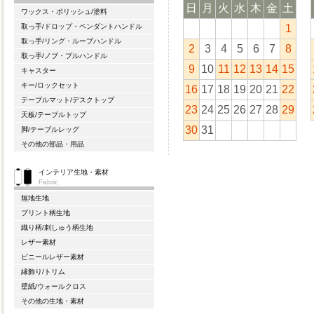
日
月
火
水
木
金
土
ワックス・ポリッシュ/塗料
1
取っ手/ドロップ・ペンダントハンドル
取っ手/リング・ループハンドル
2
3
4
5
6
7
8
取っ手/ノブ・プルハンドル
9
10
11
12
13
14
15
キャスター
キー/ロックセット
16
17
18
19
20
21
22
テーブルマット/デスクトップ
23
24
25
26
27
28
29
天板/テーブルトップ
30
31
脚/テーブルレッグ
その他の部品・用品
インテリア生地・素材
Fabric
無地生地
プリント柄生地
織り柄/刺しゅう柄生地
レザー素材
ビニールレザー素材
縁飾り/トリム
壁紙/ウォールクロス
その他の生地・素材