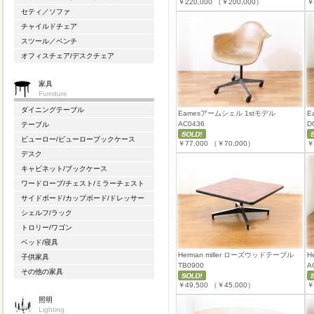
￥220,000
（￥200,000）
￥
セティ／ソファ
チャイルドチェア
スツール／ベンチ
オフィスチェア/デスクチェア
家具
Furniture
ダイニングテーブル
Eamesアームシェル 1stモデル
E
AC0436
D
テーブル
ビューロー/ビューローブックケース
￥77,000
（￥70,000）
￥
デスク
キャビネット/ブックケース
ワードローブ/チェスト/ミラーチェスト
サイドボード/カップボード/ドレッサー
シェルフ/ラック
トロリー/ワゴン
ベッド/寝具
Herman miller ローズウッドテーブル
H
子供家具
TB0900
A
その他の家具
￥49,500
（￥45,000）
￥
照明
Lighting