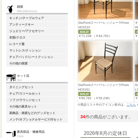
雑貨
Miscellaneous
キッチン/テーブルウェア
GioPontiスーパーレッジェーラProto
キ
アンティークキー
HC0233
H
ジュエリー/アクセサリー
￥71,238
（￥64,762）
￥
衣類/クロス
レコード盤
マットレス/クッション
チェアパッド/シートクッション
その他の雑貨
セット品
Set
GioPontiスーパーレッジェーラProto
G
ダイニングセット
HC0161
L
チェア/スツールセット
￥60,762
（￥55,238）
￥
ソファ/ラウンジセット
※商品リスト中のアイコン表示は、
こちら
その他の家具セット
装飾品・雑貨などのグッズセット
34
件の商品がございます。
メンテ/オプショナルサービス付セット
家具部品・補修用品
2026年8月の定休日
Care