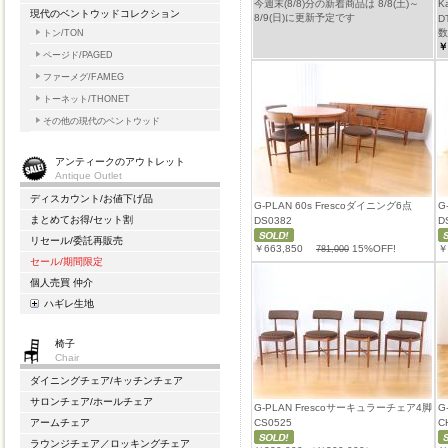
今週末(8/8)分の新着商品は 8/8(土)～
K
現代のベントウッドコレクション
8/9(日)に更新予定です
D
数
トン/TON
￥
ページド/PAGED
ファーメグ/FAMEG
トーネット/THONET
その他の現代のベントウッド
アンティークのアウトレット
Antique Outlet
ディスカウント/お値下げ品
G-PLAN 60s Frescoダイニング6点
G
まとめてお得/セット割
DS0382
D
リセール/委託再販売
￥663,850
15%OFF!
￥
781,000
セール/期間限定
個人売買 仲介
ハギレ生地
椅子
Chair
ダイニングチェア/キッチンチェア
サロンチェア/ホールチェア
G-PLAN Frescoサーキュラーチェア4脚
G
CS0525
C
アームチェア
ラウンジチェア／ロッキングチェア