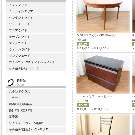
シャンデリア
ミニシャンデリア
ペンダントライト
ソケットライト
フロアライト
G-PLAN ラウンドEXテーブル
G
テーブルライト
DT0408
B
デスクライト
￥92,400
（￥84,000）
￥
ウォールライト
ランプシェード
オイルランプ/キャンドルスタンド
その他の照明・パーツ
装飾品
Decor
ステンドグラス
ハーマンミラーキャビネット L
ハ
ミラー
CB0279
C
絵画/写真/美術品
￥41,800
（￥38,000）
￥
掛け時計/置き時計
蓄音器
ピクチャーフレーム/額縁
その他の装飾品・インテリア