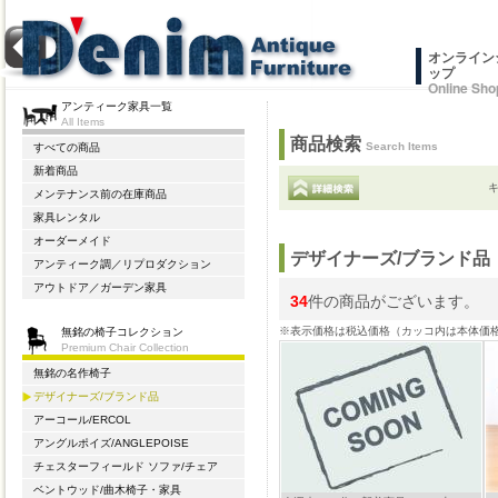
オンライン
ップ
Online Sho
アンティーク家具一覧
All Items
商品検索
Search Items
すべての商品
新着商品
メンテナンス前の在庫商品
家具レンタル
オーダーメイド
デザイナーズ/ブランド品
アンティーク調／リプロダクション
アウトドア／ガーデン家具
34
件の商品がございます。
※表示価格は税込価格（カッコ内は本体価
無銘の椅子コレクション
Premium Chair Collection
無銘の名作椅子
デザイナーズ/ブランド品
アーコール/ERCOL
アングルポイズ/ANGLEPOISE
チェスターフィールド ソファ/チェア
ベントウッド/曲木椅子・家具