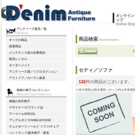
オンライン
ップ
Online Sho
アンティーク家具一覧
All Items
商品検索
Search Items
すべての商品
新着商品
メンテナンス前の在庫商品
家具レンタル
オーダーメイド
セティ／ソファ
アンティーク調／リプロダクション
アウトドア／ガーデン家具
132
件の商品がございます。
※表示価格は税込価格（カッコ内は本体価
無銘の椅子コレクション
Premium Chair Collection
無銘の名作椅子
デザイナーズ/ブランド品
アーコール/ERCOL
アングルポイズ/ANGLEPOISE
チェスターフィールド ソファ/チェア
ベントウッド/曲木椅子・家具