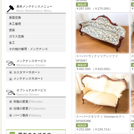
SF0092
S
基本メンテナンスメニュー
￥297,000
（￥270,000）
￥
Basic Maintenance Menu
座面交換
木工修理
塗装
ガラス交換
金工
その他の修理・メンテナンス
スーパーヴィクトリアンソファ
ス
SF0087
S
メンテナンスサービス
Maintenance Service
￥462,000
（￥420,000）
￥
カスタマーサポート
メンテナンスサポート
オプショナルサービス
Optional Service
外観の変更 /
Remake
仕様の変更 /
Customize
パーツ製作 /
Making
スーパークオリティ Victorianセティ
”
SF0053RE
S
￥252,686
（￥229,714）
￥