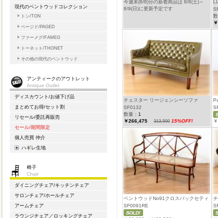
今週末(8/8)分の新着商品は 8/8(土)～
L
現代のベントウッドコレクション
8/9(日)に更新予定です
S
数
トン/TON
￥
ページド/PAGED
ファーメグ/FAMEG
トーネット/THONET
その他の現代のベントウッド
アンティークのアウトレット
Antique Outlet
ディスカウント/お値下げ品
チェスター リージェンシーソファ
P
まとめてお得/セット割
SF0132
S
数量：
1
リセール/委託再販売
￥266,475
15%OFF!
￥
313,500
セール/期間限定
個人売買 仲介
ハギレ生地
椅子
Chair
ダイニングチェア/キッチンチェア
サロンチェア/ホールチェア
ベントウッドNo91クロスバックセティ
チ
SF0091RE
S
アームチェア
ラウンジチェア／ロッキングチェア