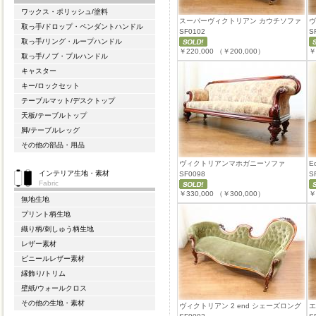
ワックス・ポリッシュ/塗料
スーパーヴィクトリアン カウチソファ
ヴ
取っ手/ドロップ・ペンダントハンドル
SF0102
S
取っ手/リング・ループハンドル
￥220,000
（￥200,000）
￥
取っ手/ノブ・プルハンドル
キャスター
キー/ロックセット
テーブルマット/デスクトップ
天板/テーブルトップ
脚/テーブルレッグ
その他の部品・用品
ヴィクトリアンマホガニーソファ
E
インテリア生地・素材
SF0098
S
Fabric
￥330,000
（￥300,000）
￥
無地生地
プリント柄生地
織り柄/刺しゅう柄生地
レザー素材
ビニールレザー素材
縁飾り/トリム
壁紙/ウォールクロス
その他の生地・素材
ヴィクトリアン 2 end シェーズロング
エ