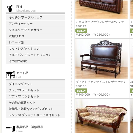
雑貨
Miscellaneous
キッチン/テーブルウェア
チェスターブラウンレザー3Pソファ
チ
アンティークキー
SF0112
S
ジュエリー/アクセサリー
￥242,000
（￥220,000）
￥
衣類/クロス
レコード盤
マットレス/クッション
チェアパッド/シートクッション
その他の雑貨
セット品
Set
ヴィクトリアンツイストレザーセティ
J
ダイニングセット
SF0105
S
チェア/スツールセット
￥440,000
（￥400,000）
￥
ソファ/ラウンジセット
その他の家具セット
装飾品・雑貨などのグッズセット
メンテ/オプショナルサービス付セット
家具部品・補修用品
Care