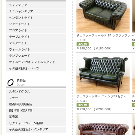
シャンデリア
ミニシャンデリア
ペンダントライト
ソケットライト
フロアライト
チェスターフィールド 2P クラブソファ
ベ
テーブルライト
SF0119
S
デスクライト
￥198,000
（￥180,000）
￥
ウォールライト
ランプシェード
オイルランプ/キャンドルスタンド
その他の照明・パーツ
装飾品
Decor
ステンドグラス
チェスターレザー ウィング3Pセティ
チ
ミラー
SF0113
S
絵画/写真/美術品
￥220,000
（￥200,000）
￥
掛け時計/置き時計
蓄音器
ピクチャーフレーム/額縁
その他の装飾品・インテリア