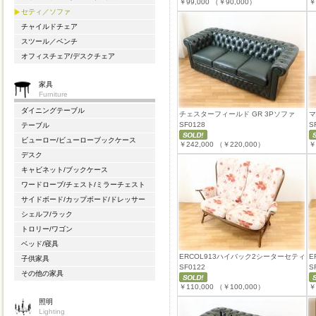
￥99,000
（￥90,000）
￥
セティ／ソファ
チャイルドチェア
スツール／ベンチ
オフィスチェア/デスクチェア
家具
Furniture
ダイニングテーブル
チェスターフィールド GR 3Pソファ
マ
SF0128
S
テーブル
ビューロー/ビューローブックケース
￥242,000
（￥220,000）
￥
デスク
キャビネット/ブックケース
ワードローブ/チェスト/ミラーチェスト
サイドボード/カップボード/ドレッサー
シェルフ/ラック
トロリー/ワゴン
ベッド/寝具
ERCOL913ハイバック2シーターセティ
E
子供家具
SF0122
S
その他の家具
￥110,000
（￥100,000）
￥
照明
Lighting