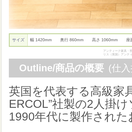
サイズ
幅 1420mm 奥行 860mm 高さ 1060mm 
アンティーク家具・照
リス（英国）アンテ
Outline/商品の概要
(仕
英国を代表する高級家
ERCOL”社製の2人掛
1990年代に製作され