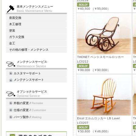
LC0218
L
基本メンテナンスメニュー
￥60,500
（￥55,000）
￥
Basic Maintenance Menu
座面交換
木工修理
塗装
ガラス交換
金工
その他の修理・メンテナンス
THONET ベントスモールロッカー
T
LC0212
L
メンテナンスサービス
Maintenance Service
￥99,000
（￥90,000）
￥
カスタマーサポート
メンテナンスサポート
オプショナルサービス
Optional Service
外観の変更 /
Remake
仕様の変更 /
Customize
パーツ製作 /
Making
Ercol エルムロッカー LB Lavel
T
LC0207
L
￥50,600
（￥46,000）
￥