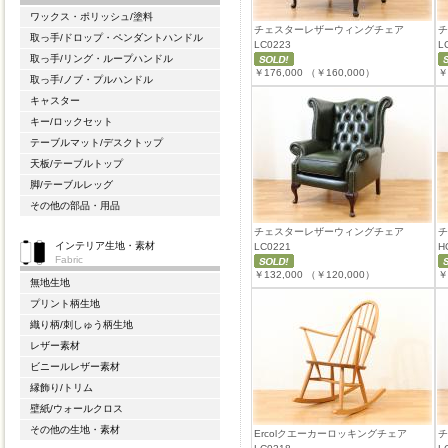
ワックス・ポリッシュ/塗料
チェスターレザーウィングチェア
チ
取っ手/ドロップ・ペンダントハンドル
LC0223
L
取っ手/リング・ループハンドル
￥176,000
（￥160,000）
￥
取っ手/ノブ・プルハンドル
キャスター
キー/ロックセット
テーブルマット/デスクトップ
天板/テーブルトップ
脚/テーブルレッグ
その他の部品・用品
チェスターレザーウィングチェア
チ
インテリア生地・素材
LC0221
H
Fabric
￥132,000
（￥120,000）
￥
無地生地
プリント柄生地
織り柄/刺しゅう柄生地
レザー素材
ビニールレザー素材
縁飾り/トリム
壁紙/ウォールクロス
その他の生地・素材
Ercolクエーカーロッキングチェア
チ