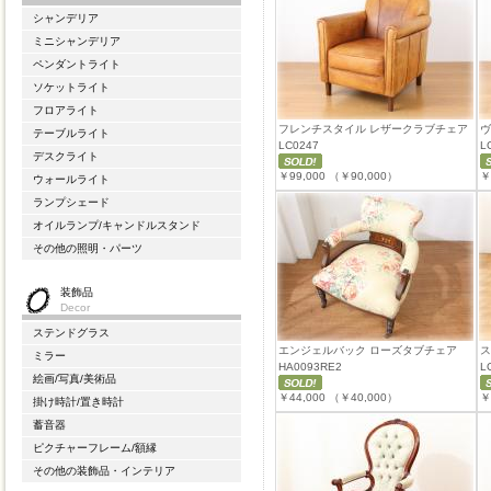
シャンデリア
ミニシャンデリア
ペンダントライト
ソケットライト
フロアライト
フレンチスタイル レザークラブチェア
ヴ
テーブルライト
LC0247
L
デスクライト
￥99,000
（￥90,000）
￥
ウォールライト
ランプシェード
オイルランプ/キャンドルスタンド
その他の照明・パーツ
装飾品
Decor
ステンドグラス
エンジェルバック ローズタブチェア
ス
ミラー
HA0093RE2
L
絵画/写真/美術品
￥44,000
（￥40,000）
￥
掛け時計/置き時計
蓄音器
ピクチャーフレーム/額縁
その他の装飾品・インテリア