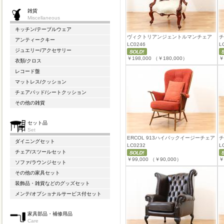
雑貨
Miscellaneous
キッチン/テーブルウェア
ヴィクトリアンジェントルマンチェア
チ
アンティークキー
LC0246
L
ジュエリー/アクセサリー
￥198,000
（￥180,000）
￥
衣類/クロス
レコード盤
マットレス/クッション
チェアパッド/シートクッション
その他の雑貨
セット品
Set
ERCOL 913ハイバックイージーチェア
チ
ダイニングセット
LC0232
L
チェア/スツールセット
￥99,000
（￥90,000）
￥
ソファ/ラウンジセット
その他の家具セット
装飾品・雑貨などのグッズセット
メンテ/オプショナルサービス付セット
家具部品・補修用品
Care