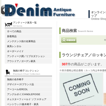
オンライン
ップ
Online Sho
アンティーク家具一覧
All Items
商品検索
Search Items
すべての商品
新着商品
メンテナンス前の在庫商品
家具レンタル
オーダーメイド
ラウンジチェア／ロッキ
アンティーク調／リプロダクション
アウトドア／ガーデン家具
307
件の商品がございます。
※表示価格は税込価格（カッコ内は本体価
無銘の椅子コレクション
Premium Chair Collection
無銘の名作椅子
デザイナーズ/ブランド品
アーコール/ERCOL
アングルポイズ/ANGLEPOISE
チェスターフィールド ソファ/チェア
ベントウッド/曲木椅子・家具