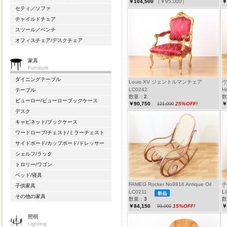
￥104,500
（￥95,000）
￥
セティ／ソファ
チャイルドチェア
スツール／ベンチ
オフィスチェア/デスクチェア
家具
Furniture
ダイニングテーブル
Louis XV ジェントルマンチェア
ヴ
LC0242
H
テーブル
数量：
2
数
ビューロー/ビューローブックケース
￥90,750
25%OFF!
￥
121,000
デスク
キャビネット/ブックケース
ワードローブ/チェスト/ミラーチェスト
サイドボード/カップボード/ドレッサー
シェルフ/ラック
トロリー/ワゴン
ベッド/寝具
FAMEG Rocker No9816 Antique Oil
チ
子供家具
LC0211
L
その他の家具
数量：
3
数
￥84,150
15%OFF!
￥
99,000
照明
Lighting