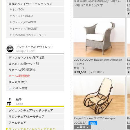
今週末(8/8)分の新着商品は 8/8(土)～
E
現代のベントウッドコレクション
8/9(日)に更新予定です
L
数
トン/TON
￥
ページド/PAGED
ファーメグ/FAMEG
トーネット/THONET
その他の現代のベントウッド
アンティークのアウトレット
Antique Outlet
ディスカウント/お値下げ品
LLOYD LOOM Babbington Armchair
L
まとめてお得/セット割
LC0251
L
数量：
1
数
リセール/委託再販売
￥93,500
（￥85,000）
￥
セール/期間限定
個人売買 仲介
ハギレ生地
椅子
Chair
ダイニングチェア/キッチンチェア
サロンチェア/ホールチェア
Paged Rocker No8250 Antique
P
LC0213A
L
アームチェア
ラウンジチェア／ロッキングチェア