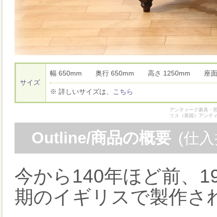
幅 650mm 奥行 650mm 高さ 1250mm 座
サイズ
※ 詳しいサイズは、
こちら
アンティーク家具・照
リス（英国）アンテ
Outline/商品の概要
(仕
今から140年ほど前、
期のイギリスで製作さ