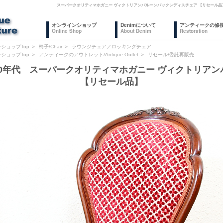
スーパークオリティマホガニー ヴィクトリアンバルーンバックレディスチェア 【リセール品
オンラインショップ
Denimについて
アンティークの修
Online Shop
About Denim
Restoration
ショップTop
＞
椅子/Chair
＞
ラウンジチェア／ロッキングチェア
ショップTop
＞
アンティークのアウトレット/Antique Outlet
＞
リセール/委託再販売
870年代 スーパークオリティマホガニー ヴィクトリア
【リセール品】