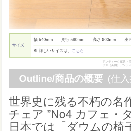
幅 540mm 奥行 580mm 高さ 900mm 座
サイズ
※ 詳しいサイズは、
こちら
アンティーク家具・照
リス（英国）アンテ
Outline/商品の概要
(仕
世界史に残る不朽の名作
チェア ”No4 カフェ・
日本では「ダウムの椅