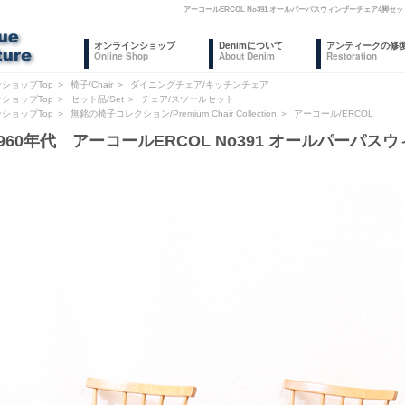
アーコールERCOL No391 オールパーパスウィンザーチェア4脚
オンラインショップ
Denimについて
アンティークの修
Online Shop
About Denim
Restoration
ショップTop
＞
椅子/Chair
＞
ダイニングチェア/キッチンチェア
ショップTop
＞
セット品/Set
＞
チェア/スツールセット
ショップTop
＞
無銘の椅子コレクション/Premium Chair Collection
＞
アーコール/ERCOL
960年代 アーコールERCOL No391 オールパーパ