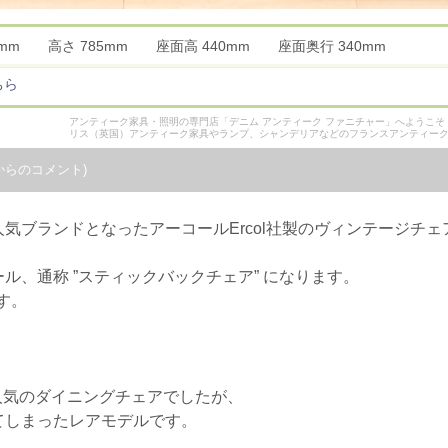
40mm 高さ 785mm 座面高 440mm 座面奥行 340mm
ちら
アンティーク家具・照明の専門店「デニム アンティーク ファニチャー」へようこ
リス（英国）アンティーク家具やランプ、シャンデリアなどのフランスアンティー
からのコメント)
気ブランドとなったアーコールErcol社製のヴィンテージチェ
ル、通称 ”スティックバックチェア” になります。
す。
ズ人気のダイニングチェアでしたが、
てしまったレアモデルです。