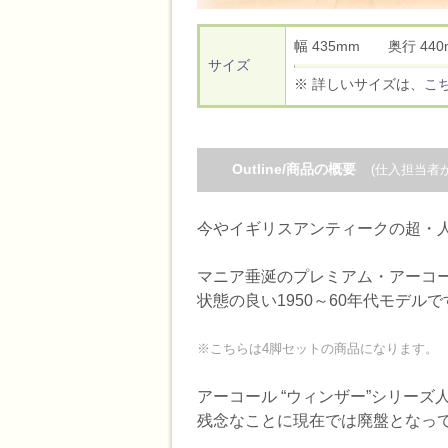
幅 435mm 奥行 4
サイズ
※ 詳しいサイズは、
こ
Outline/商品の概要
(仕入担当者
今やイギリスアンティークの超・人
マニア垂涎のプレミアム・アーコー
状態の良い1950～60年代モデルで
※こちらは4脚セットの商品になります。
アーコール “ウィンザー”シリー
残念なことに現在では廃盤となっ