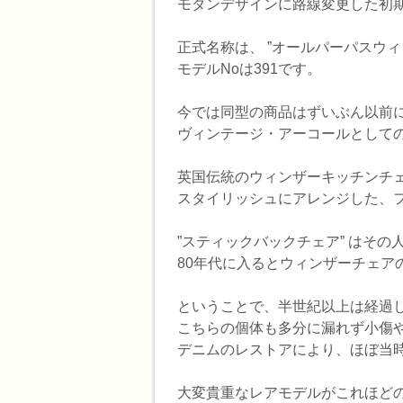
モダンデザインに路線変更した初
正式名称は、 ”オールパーパスウィンザーチェ
モデルNoは391です。
今では同型の商品はずいぶん以前
ヴィンテージ・アーコールとして
英国伝統のウィンザーキッチンチ
スタイリッシュにアレンジした、
”スティックバックチェア” はその
80年代に入るとウィンザーチェ
ということで、半世紀以上は経過
こちらの個体も多分に漏れず小傷
デニムのレストアにより、ほぼ当
大変貴重なレアモデルがこれほど