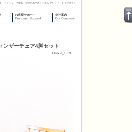
セット アンティーク家具・照明の専門店｜デニム アンティーク ファニチャー
復
お客様サポート
会社案内
Customer Support
Our Company
スウィンザーチェア4脚セット
LC37-3_1029