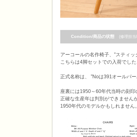
Condition/商品の状態
(修理担当
アーコールの名作椅子、”スティッ
こちらは4脚セットでの入荷でした
正式名称は、 ”Noは391オールパーパスウ
座裏には1950～60年代当時の
正確な生産年は判別ができません
1950年代のモデルかもしれません