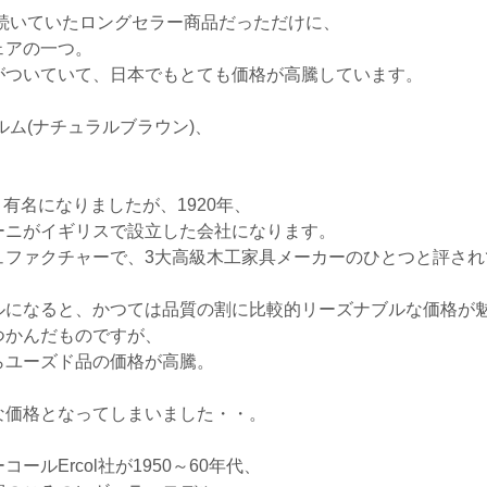
く続いていたロングセラー商品だっただけに、
ェアの一つ。
がついていて、日本でもとても価格が高騰しています。
ルム(ナチュラルブラウン)、
り有名になりましたが、1920年、
ーニがイギリスで設立した会社になります。
ュファクチャーで、3大高級木工家具メーカーのひとつと評され
ルになると、かつては品質の割に比較的リーズナブルな価格が
つかんだものですが、
らユーズド品の価格が高騰。
な価格となってしまいました・・。
ルErcol社が1950～60年代、