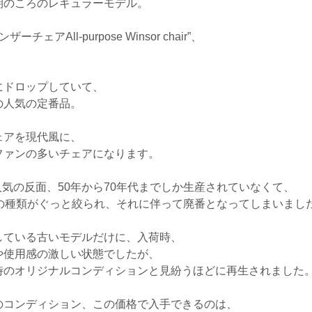
期のころのレギュラーモデル。
アAll-purpose Winsor chair”、
にドロップしていて、
の人気の定番品。
ェアを現代風に、
ファンの多いチェアになります。
人気の反面、50年から70年代までしか生産されていなくて、
アの種類がぐっと絞られ、それに伴って廃番となってしまいまし
している古いモデルだけに、入荷時、
や使用感の激しい状態でしたが、
時のオリジナルコンディションと見紛うほどに再生されました
のコンディション、この価格で入手できるのは、