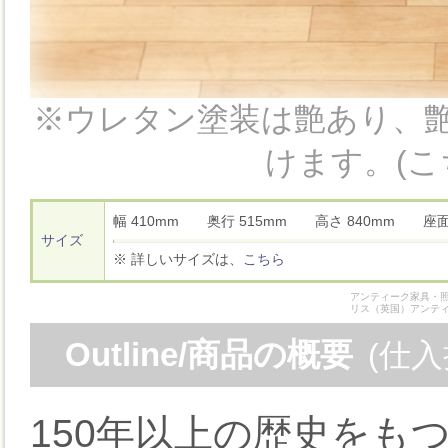
※ウレタン塗装は艶あり、
けます。(こ
幅 410mm 奥行 515mm 高さ 840mm 座
サイズ
※ 詳しいサイズは、
こちら
アンティーク家具・照
リス（英国）アンテ
Outline/商品の概要
(仕
150年以上の歴史をも