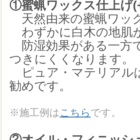
①蜜蝋ワックス仕上げ(+2
天然由来の蜜蝋ワック
わずかに白木の地肌が
防湿効果がある一方で
つきにくくなります。
ピュア・マテリアルは
勧めです。
※施工例は
こちら
です。
②オイル・フィニッシュ(+