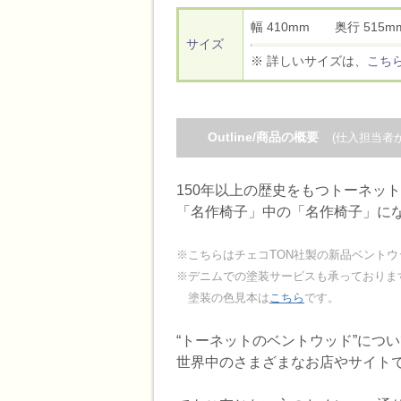
幅 410mm 奥行 51
サイズ
※ 詳しいサイズは、
こち
Outline/商品の概要
(仕入担当者
150年以上の歴史をもつトーネッ
「名作椅子」中の「名作椅子」に
※こちらはチェコTON社製の新品ベントウ
※デニムでの塗装サービスも承っております。
塗装の色見本は
こちら
です。
“トーネットのベントウッド”につ
世界中のさまざまなお店やサイト