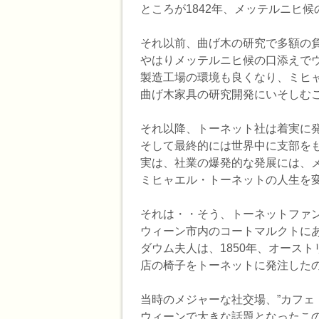
ところが1842年、メッテルニヒ
それ以前、曲げ木の研究で多額の
やはりメッテルニヒ候の口添えで
製造工場の環境も良くなり、ミヒ
曲げ木家具の研究開発にいそしむ
それ以降、トーネット社は着実に
そして最終的には世界中に支部を
実は、社業の爆発的な発展には、
ミヒャエル・トーネットの人生を
それは・・そう、トーネットファ
ウィーン市内のコートマルクトにあ
ダウム夫人は、1850年、オース
店の椅子をトーネットに発注した
当時のメジャーな社交場、”カフェ
ウィーンで大きな話題となったこの