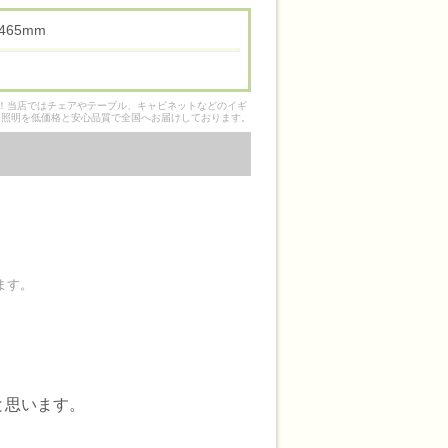
高 465mm
そ！当店ではチェアやテーブル、キャビネットなどのイギ
ク照明を低価格と安心品質で全国へお届けしております。
ます。
と思います。