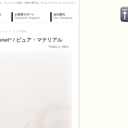
ュア・マテリアル アンティーク家具・照明の専門店｜デニム アンティーク ファニチャー
復
お客様サポート
会社案内
Customer Support
Our Company
ション
＞
トン/TON
onet” / ピュア・マテリアル
TON21-1_0821