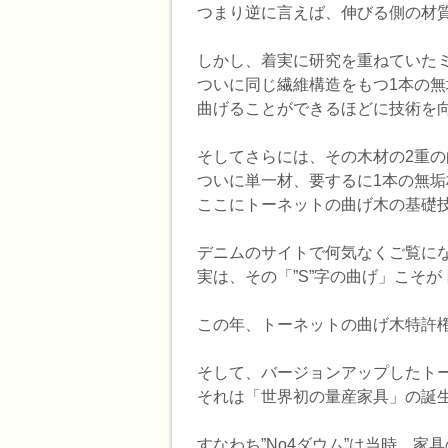
つまり逆に言えば、伸びる側の材
しかし、着実に研究を重ねていたミ
ついに同じ繊維構造をもつ1本の無
曲げることができるほどに技術を
そしてさらには、その木材の2重の
ついに単一材、要するに1本の無
ここにトーネットの曲げ木の基礎
デニムのサイトで何気なくご覧になっ
実は、その「”S”字の曲げ」こそ
この年、トーネットの曲げ木特許
そして、バージョンアップしたトー
それは「世界初の量産家具」の誕
すなわち”No4ダウム”は当時、