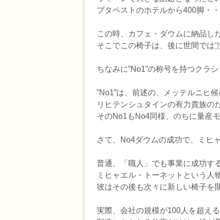
プタペストのホテルから400脚・
この時、カフェ・ダウムに納品し
そこでこの椅子は、後に世間では
ちなみに”No1”の称号を持つクラ
”No1”は、前述の、メッテルニヒ
リヒテンシュタインの有力貴族の
そのNo1もNo4同様、のちに量産
さて、No4ダウムの成功で、ミヒ
普通、「職人」でも事業に成功す
ミヒャエル・トーネットという人
彼はその後も次々に新しい椅子を
実際、会社の規模が100人を超え