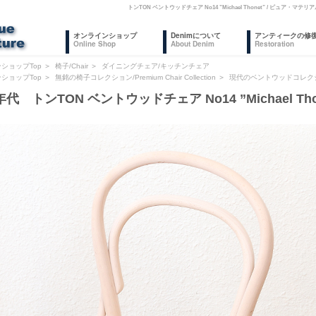
トンTON ベントウッドチェア No14 ”Michael Thonet” / ピ
オンラインショップ
Denimについて
アンティークの修
Online Shop
About Denim
Restoration
ショップTop
＞
椅子/Chair
＞
ダイニングチェア/キッチンチェア
ショップTop
＞
無銘の椅子コレクション/Premium Chair Collection
＞
現代のベントウッドコレク
年代 トンTON ベントウッドチェア No14 ”Michael Th