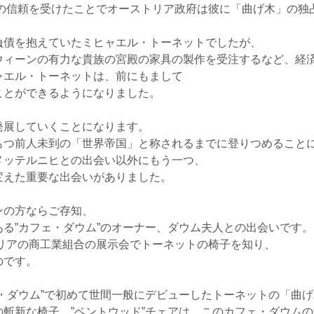
候の信頼を受けたことでオーストリア政府は彼に「曲げ木」の独
負債を抱えていたミヒャエル・トーネットでしたが、
ウィーンの有力な貴族の宮殿の家具の製作を受注するなど、経
ャエル・トーネットは、前にもまして
ことができるようになりました。
発展していくことになります。
もつ前人未到の「世界帝国」と称されるまでに登りつめること
メッテルニヒとの出会い以外にもう一つ、
変えた重要な出会いがありました。
ンの方ならご存知、
る”カフェ・ダウム”のオーナー、ダウム夫人との出会いです。
トリアの商工業組合の展示会でトーネットの椅子を知り、
のです。
・ダウム”で初めて世間一般にデビューしたトーネットの「曲
斬新な椅子、”ベントウッド”チェアは、このカフェ・ダウム