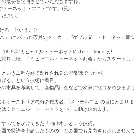
りの概要を説明させていただきますね。
トーネット・マニア”です。(笑)
ください。
曲げる」ということ、
げ木」でつくった家具のメーカー、”ゲブルダー・トーネット商会
819年”ミヒャエル・トーネットMichael Thonet”が
な家具工場、「ミヒャエル・トーネット商会」からスタートし
」という工程を経て製作されるのが常識でしたが、
曲げる」という技術に着目。
ンの家具を考案して、産物品評会などで次第に注目を浴びるよ
もオーストリアの時の権力者、”メッテルニヒ”の目にとまりま
史はミヒャエル・トーネットを中心に動き始めます。
、すべてをかけてきた「曲げ木」という技術。
各国で特許を申請したものの、どの国でも見向きもされません