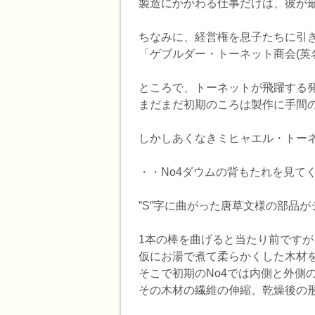
製造にかかわる仕事だけは、彼が
ちなみに、経営権を息子たちに引き
「ゲブルダー・トーネット商会(英
ところで、トーネットが飛躍する発
まだまだ初期のころは製作に手間
しかしあくなきミヒャエル・トー
・・No4ダウムの背もたれを見て
”S”字に曲がった唐草文様の部品
1本の棒を曲げると当たり前です
仮にお湯で煮て柔らかくした木材
そこで初期のNo4では内側と外側
その木材の繊維の伸縮、乾燥後の