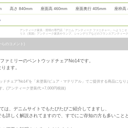
5mm 高さ 840mm 座面高 460mm 座面奥行 405mm 座枠
ら
アンティーク家具・照明の専門店「デニム アンティーク ファニチャー」へようこ
リス（英国）アンティーク家具やランプ、シャンデリアなどのフランスアンティー
からのコメント)
トファミリーのベントウッドチェアNo14です。
なります。
ッドチェア”No14”を「未塗装/ピュア・マテリアル」でご提供する商品になり
(アンティーク塗装代:+7,000円税抜)
いては、デニムサイトでもたびたびご紹介してますし、
でも詳しく解説されてますので、すでにご存知の方も多いこと