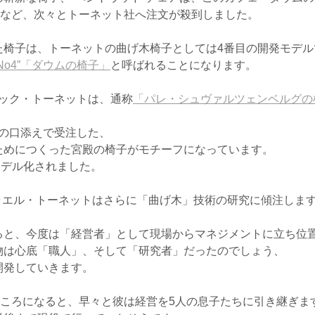
・など、次々とトーネット社へ注文が殺到しました。
た椅子は、トーネットの曲げ木椅子としては4番目の開発モデル
”No4”「ダウムの椅子」
と呼ばれることになります。
シック・トーネットは、通称
「パレ・シュヴァルツェンベルグの
候の口添えで受注した、
ためにつくった宮殿の椅子がモチーフになっています。
モデル化されました。
ャエル・トーネットはさらに「曲げ木」技術の研究に傾注しま
ると、今度は「経営者」として現場からマネジメントに立ち位
物は心底「職人」、そして「研究者」だったのでしょう、
開発していきます。
るころになると、早々と彼は経営を5人の息子たちに引き継ぎま