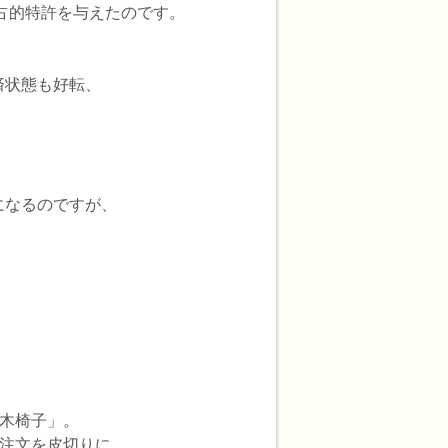
占的特許を与えたのです。
済状態も好転、
になるのですが、
げ木椅子」。
の注文を皮切りに、