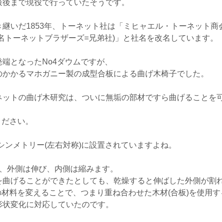
最後まで現役で行っていたそうです。
継いだ1853年、トーネット社は「ミヒャエル・トーネット商
名トーネットブラザーズ=兄弟社)」と社名を改名しています。
端となったNo4ダウムですが、
のかかるマホガニー製の成型合板による曲げ木椅子でした。
ネットの曲げ木研究は、ついに無垢の部材ですら曲げることを
ください。
がシンメトリー(左右対称)に設置されていますよね。
が、外側は伸び、内側は縮みます。
を曲げることができたとしても、乾燥すると伸ばした外側が割
の材料を変えることで、つまり重ね合わせた木材(合板)を使用
形状変化に対応していたのです。