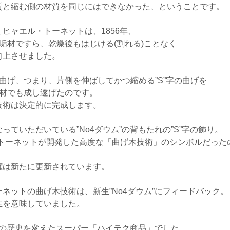
質と縮む側の材質を同じにはできなかった、ということです。
ヒャエル・トーネットは、1856年、
垢材ですら、乾燥後もはじける(割れる)ことなく
向上させました。
曲げ、つまり、片側を伸ばしてかつ縮める”S”字の曲げを
垢材でも成し遂げたのです。
技術は決定的に完成します。
ていただいている”No4ダウム”の背もたれの”S”字の飾り。
がトーネットが開発した高度な「曲げ木技術」のシンボルだった
権は新たに更新されています。
ネットの曲げ木技術は、新生”No4ダウム”にフィードバック。
生を意味していました。
家具の歴史を変えたスーパー「ハイテク商品」でした。