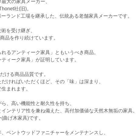
界最大の家具メーカー、
honet社(旧)。
社ポーランド工場を継承した、伝統ある老舗家具メーカーです。
技術を受け継ぎ、
統商品を作り続けています。
られるアンティーク家具」ともいうべき商品。
ンティーク家具」が証明しています。
ただける商品品質です。
ただければいただくほど、その「味」は深まり、
で生まれます。
がら、高い機能性と耐久性を持ち、
とインテリア性を兼ね備えた、高付加価値な天然木無垢の家具
(曲げ木家具)です。
年、ベントウッドファニチャーをメンテナンスし、