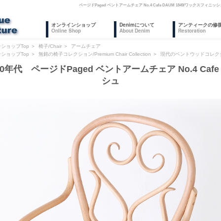
ページドPaged ベントアームチェア No.4 Cafe DAUM 1849/ワック
オンラインショップ
Denimについて
アンティークの修
Online Shop
About Denim
Restoration
ショップTop
＞
椅子/Chair
＞
アームチェア
ショップTop
＞
無銘の椅子コレクション/Premium Chair Collection
＞
現代のベントウッドコレク
0年代 ページドPaged ベントアームチェア No.4 Cafe
シュ