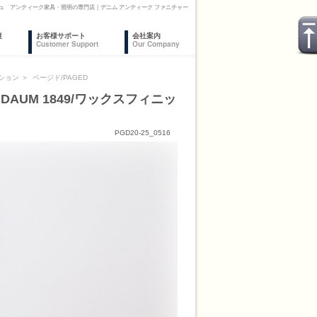
スフィニッシュ アンティーク家具・照明の専門店｜デニム アンティーク ファニチャー
復
お客様サポート
会社案内
Customer Support
Our Company
ション
＞
ページド/PAGED
 DAUM 1849/ワックスフィニッ
PGD20-25_0516