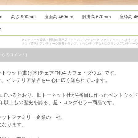
0mm 高さ 900mm 座面高 460mm 肘掛高 670mm 座枠高
ら
アンティーク家具・照明の専門店「デニム アンティーク ファニチャー」へようこ
リス（英国）アンティーク家具やランプ、シャンデリアなどのフランスアンティー
からのコメント)
ッド(曲げ木)チェア ”No4 カフェ・ダウム” です。
れ、インテリア業界を中心に広く知られています。
冠されているとおり、旧トーネット社が4番目に作ったベントウッ
170年以上もの歴史を誇る、超・ロングセラー商品です。
ネットファミリー企業の一社、
製になります。