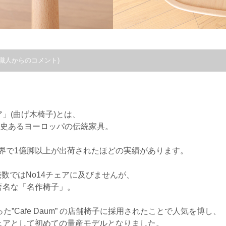
職人からのコメント)
。
」(曲げ木椅子)とは、
歴史あるヨーロッパの伝統家具。
世界で1億脚以上が出荷されたほどの実績があります。
売数ではNo14チェアに及びませんが、
著名な「名作椅子」。
”Cafe Daum” の店舗椅子に採用されたことで人気を博し、
ェアとして初めての量産モデルとなりました。