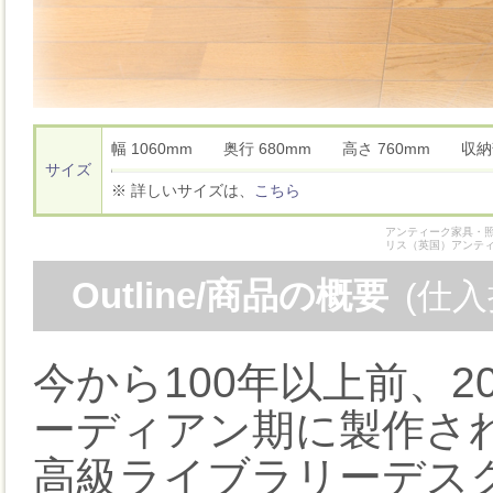
幅 1060mm 奥行 680mm 高さ 760mm 収
サイズ
※ 詳しいサイズは、
こちら
アンティーク家具・照
リス（英国）アンテ
Outline/商品の概要
(仕
今から100年以上前、
ーディアン期に製作さ
高級ライブラリーデスク