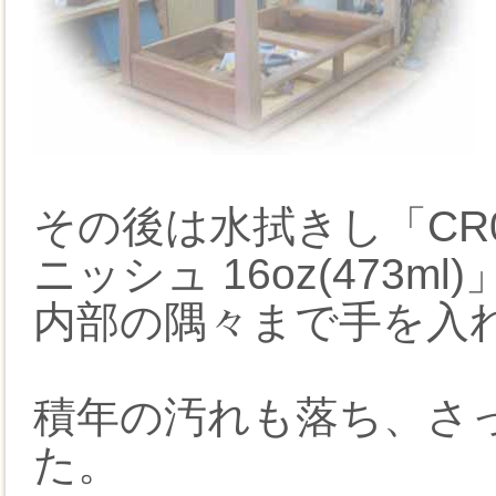
その後は水拭きし「CR0
ニッシュ 16oz(473
内部の隅々まで手を入
積年の汚れも落ち、さ
た。