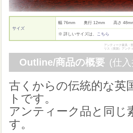
幅 76mm 奥行 12mm 高さ 4
サイズ
※ 詳しいサイズは、
こちら
アンティーク家具・照
リス（英国）アンテ
Outline/商品の概要
(仕
古くからの伝統的な英国製
トです。
アンティーク品と同じ
す。