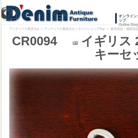
オンライン
ップ
Online Sho
アンティーク家具Top
＞
アンティーク家具のオンラインショップTop
＞
家具部品・補修用品/
CR0094
イギリス 
キーセッ