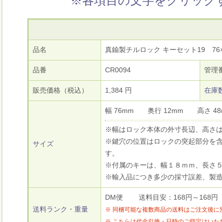
※各項目の文字をクリック
品名
真鍮製チルロック キーセット19 76×
品番
CR0094
管理
販売価格（税込）
1,384 円
在庫
幅 76mm 奥行 12mm 高さ 
※幅はロック本体の外寸長辺、高さ
※鍵穴の位置はロックの突起部分を含
サイズ
す。
※付属のキーは、幅１８ｍｍ、長さ
※輸入品につき多少の採寸誤差、製
DM便 送料目安：168円～168円
送料ランク・重量
※ 同梱可能な複数商品の送料はご注文後に
※ こちらは代金引換・日時のご指定はい