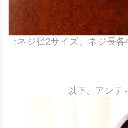
↑ネジ径2サイズ、ネジ長各
以下、アンテ