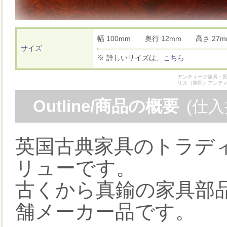
幅 100mm 奥行 12mm 高さ 2
サイズ
※ 詳しいサイズは、
こちら
アンティーク家具・照
リス（英国）アンテ
Outline/商品の概要
(仕
英国古典家具のトラデ
リューです。
古くから真鍮の家具部
舗メーカー品です。