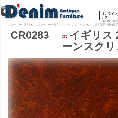
オンライン
ップ
Online Sho
アンティーク家具Top
＞
アンティーク家具のオンラインショップTop
＞
家具部品・補修用品/
CR0283
イギリス 
ーンスクリュ