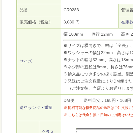
品番
CR0283
管理
販売価格（税込）
3,080 円
在庫
幅 100mm 奥行 12mm 高さ
※サイズは横向きで、幅は「全長」
※ワッシャーの幅は22mm、高さは1
※ナットの幅は32mm、高さは13m
サイズ
※ネジ部の直径は8mm、長さは76m
※輸入品につき多少の採寸誤差、製
※発送はご注文数量によりDM便ま
（ご注文後、当店よりお送りします
DM便 送料目安：168円～168円
送料ランク・重量
※ 同梱可能な複数商品の送料はご注文後
※ こちらは代金引換・日時のご指定はい
クラス