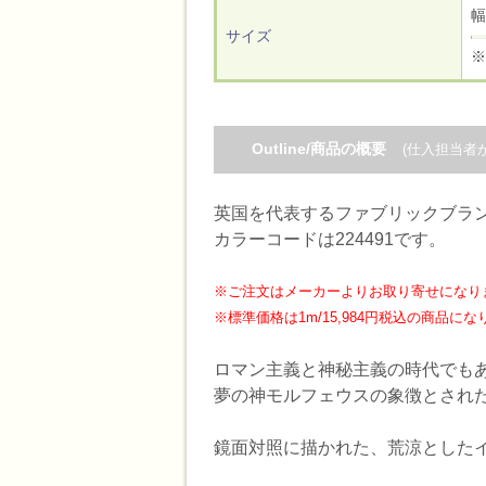
幅
サイズ
※
Outline/商品の概要
(仕入担当者
英国を代表するファブリックブランド、モリ
カラーコードは224491です。
※ご注文はメーカーよりお取り寄せになり
※標準価格は1m/15,984円税込の商品に
ロマン主義と神秘主義の時代でも
夢の神モルフェウスの象徴とされ
鏡面対照に描かれた、荒涼とした