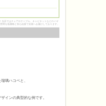
そ！当店ではチェアやテーブル、キャビネットなどのイギ
ク照明を低価格と安心品質で全国へお届けしております。
た瑠璃ハコベと、
デザインの典型的な例です。