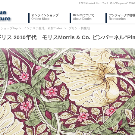
モリスMorris & Co. ピンパーネル"Pimperne
オンラインショップ
Denimについて
アンティークの修
Online Shop
About Denim
Restoration
ショップTop
＞
インテリア生地・素材/Fabric
＞
プリント柄生地
ス 2010年代 モリスMorris & Co. ピンパーネル"Pimper