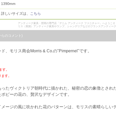
 1390mm
 詳しいサイズは、
こちら
アンティーク家具・照明の専門店「デニム アンティーク ファニチャー」へようこ
リス（英国）アンティーク家具やランプ、シャンデリアなどのフランスアンティー
からのコメント)
ス商会Morris & Co.の"Pimpernel"です。
ます。
なります。
あったヴィクトリア朝時代に描かれた、秘密の恋の象徴とされ
たポピーの花の、贅沢なデザインです。
イメージの風に吹かれた花のパターンは、モリスの素晴らしい