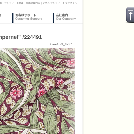
l" /224491 アンティーク家具・照明の専門店｜デニム アンティーク ファニチャー
復
お客様サポート
会社案内
Customer Support
Our Company
nel" /224491
Care16-3_0227