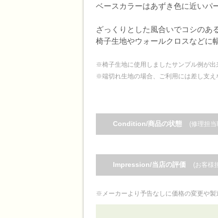
ベースカラーはあずき色に近いパ
ざっくりとした風合いでコシのあ
椅子生地やウォールクロスなどに
※椅子生地に使用しましたサンプル例が出
※端切れ生地の場合、ご利用には差し支え
Condition/商品の状態
(修理担当
Impression/当店の評価
(お客様
※メーカーより予告なしに価格の変更や製