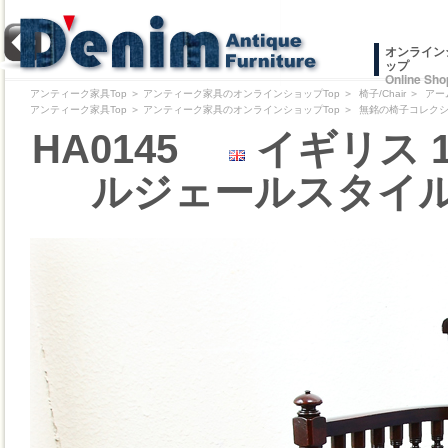
オンライン
ップ
Online Sho
アンティーク家具Top
＞
アンティーク家具のオンラインショップTop
＞
椅子/Chair
＞
アー
アンティーク家具Top
＞
アンティーク家具のオンラインショップTop
＞
無銘の椅子コレクション/Pr
HA0145
イギリス 
ルジェールスタイル