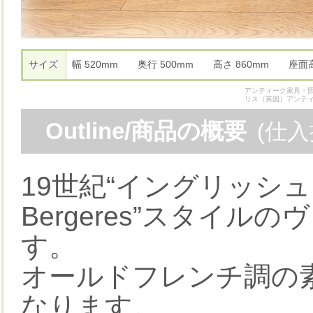
サイズ
幅 520mm 奥行 500mm 高さ 860mm 座面
アンティーク家具・照
リス（英国）アンテ
Outline/商品の概要
(仕
19世紀“イングリッシュ・
Bergeres”スタイ
す。
オールドフレンチ調の
なります。